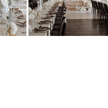
przeglądania
oraz analizy
 na wszystkie