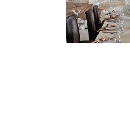
 pliki danych, które są przechowywane na Twoim urządzeniu podczas 
ych. Używamy ich do poprawy działania serwisu, personalizacji treści, 
.
Dostosuj
Zezwól