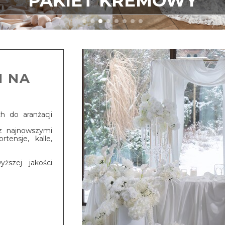
PAKIET KREMOWY
I NA
 do aranżacji
z najnowszymi
tensje, kalle,
ższej jakości